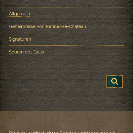
Allgemein
Geheimnisse von Rennes-le-Château
Signaturen
Spuren des Grals
Suche
Suchen
nach: