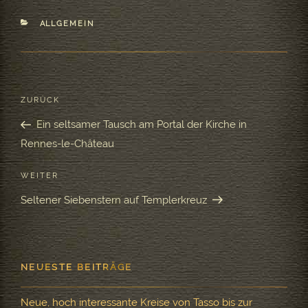
KATEGORIEN
ALLGEMEIN
Beitragsnavigation
ZURÜCK
Vorheriger
Beitrag
Ein seltsamer Tausch am Portal der Kirche in
Rennes-le-Château
WEITER
Nächster
Beitrag
Seltener Siebenstern auf Templerkreuz
NEUESTE BEITRÄGE
Neue, hoch interessante Kreise von Tasso bis zur