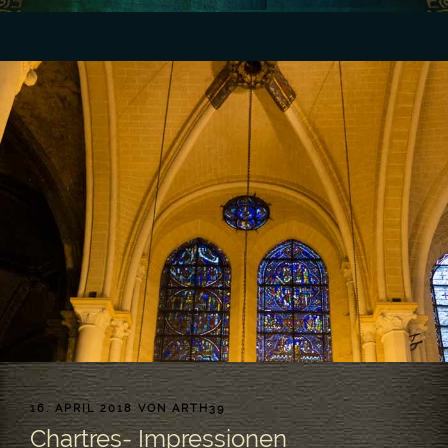
VERÖFFENTLICHT
16. APRIL 2018
VON
ARTH39
AM
Chartres- Impressionen