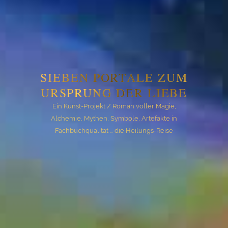
SIEBEN PORTALE ZUM
URSPRUNG DER LIEBE
Ein Kunst-Projekt / Roman voller Magie,
Alchemie, Mythen, Symbole, Artefakte in
Fachbuchqualität … die Heilungs-Reise