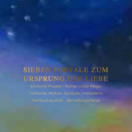
SIEBEN PORTALE ZUM
URSPRUNG DER LIEBE
Ein Kunst-Projekt / Roman voller Magie,
Alchemie, Mythen, Symbole, Artefakte in
Fachbuchqualität … die Heilungs-Reise