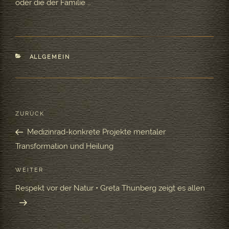
oder die der Familie …
KATEGORIEN
ALLGEMEIN
Beitragsnavigation
ZURÜCK
Vorheriger
Beitrag
Medizinrad-konkrete Projekte mentaler
Transformation und Heilung
WEITER
Nächster
Beitrag
Respekt vor der Natur • Greta Thunberg zeigt es allen