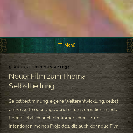
Menü
VERÖFFENTLICHT
3. AUGUST 2020
VON
ARTH39
AM
Neuer Film zum Thema
Selbstheilung
Selbstbestimmung, eigene Weiterentwicklung, selbst
entwickelte oder angewandte Transformation in jeder
Ebene, letztlich auch der körperlichen … sind
Intentionen meines Projektes, die auch der neue Film